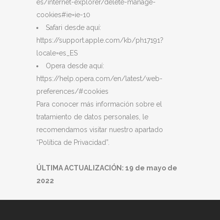
es/internet-explorer/delete-manage-
cookies#ie=ie-10
Safari desde aquí:
https://support.apple.com/kb/ph17191?
locale=es_ES
Opera desde aquí:
https://help.opera.com/en/latest/web-
preferences/#cookies
Para conocer más información sobre el
tratamiento de datos personales, le
recomendamos visitar nuestro apartado
“Política de Privacidad”.
ÚLTIMA ACTUALIZACIÓN: 19 de mayo de
2022